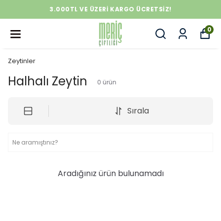
3.000TL VE ÜZERİ KARGO ÜCRETSİZ!
0
Zeytinler
Halhalı Zeytin
0
ürün
Sırala
Aradığınız ürün bulunamadı