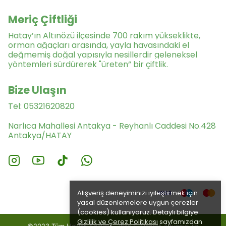
Meriç Çiftliği
Hatay’ın Altınözü ilçesinde 700 rakım yükseklikte,
orman ağaçları arasında, yayla havasındaki el
değmemiş doğal yapısıyla nesillerdir geleneksel
yöntemleri sürdürerek "üreten” bir çiftlik.
Bize Ulaşın
Tel: 05321620820
Narlıca Mahallesi Antakya - Reyhanlı Caddesi No.428
Antakya/HATAY
Alışveriş deneyiminizi iyileştirmek için
yasal düzenlemelere uygun çerezler
(cookies) kullanıyoruz. Detaylı bilgiye
Gizlilik ve Çerez Politikası
sayfamızdan