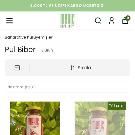
3.000TL VE ÜZERİ KARGO ÜCRETSİZ!
0
Baharat ve Kuruyemişler
Pul Biber
2
ürün
Sırala
Tükendi