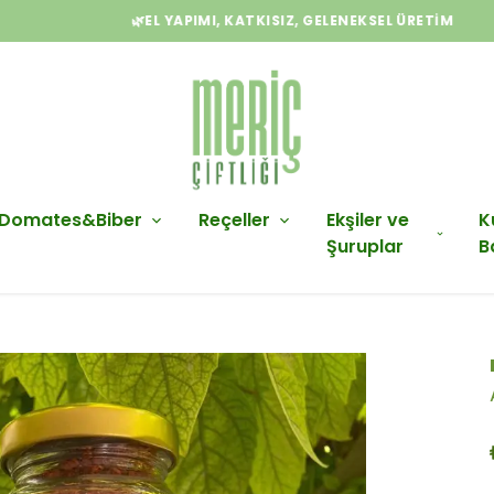
🌿EL YAPIMI, KATKISIZ, GELENEKSEL ÜRETIM
Domates&Biber
Reçeller
Ekşiler ve
K
Şuruplar
B