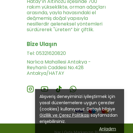
Hatay’ın Altınözü ilçesinde 700
rakım yükseklikte, orman ağaçları
arasında, yayla havasındaki el
değmemiş doğal yapısıyla
nesillerdir geleneksel yöntemleri
sürdürerek "üreten” bir çiftlik.
Bize Ulaşın
Tel: 05321620820
Narlıca Mahallesi Antakya -
Reyhanlı Caddesi No.428
Antakya/HATAY
Alışveriş deneyiminizi iyileştirmek için
yasal düzenlemelere uygun çerezler
(cookies) kullanıyoruz. Detaylı bilgiye
Gizlilik ve Çerez Politikası
sayfamızdan
erişebilirsiniz.
Anladım
nmıştır.
Nar I Gıda Markanızın Büyüme