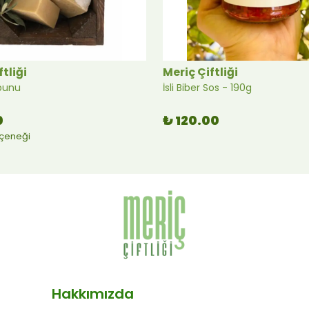
ftliği
Meriç Çiftliği
bunu
İsli Biber Sos - 190g
0
₺ 120.00
eçeneği
Hakkımızda