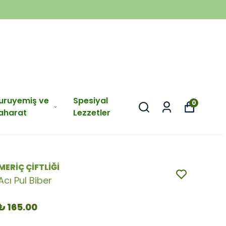
uruyemiş ve
Spesiyal
0
aharat
Lezzetler
MERİÇ ÇİFTLİĞİ
Acı Pul Biber
₺ 165.00