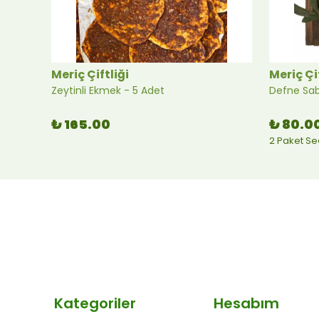
Meriç Çiftliği
Meriç Çi
Zeytinli Ekmek - 5 Adet
Defne Sa
₺ 165.00
₺ 80.0
2 Paket S
Kategoriler
Hesabım