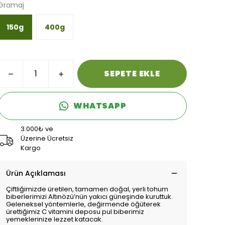
Gramaj
150g
400g
SEPETE EKLE
WHATSAPP
3.000₺ ve
Üzerine Ücretsiz
Kargo
Ürün Açıklaması
Çiftliğimizde üretilen, tamamen doğal, yerli tohum
biberlerimizi Altınözü’nün yakıcı güneşinde kuruttuk.
Geleneksel yöntemlerle, değirmende öğüterek
ürettiğimiz C vitamini deposu pul biberimiz
yemeklerinize lezzet katacak.