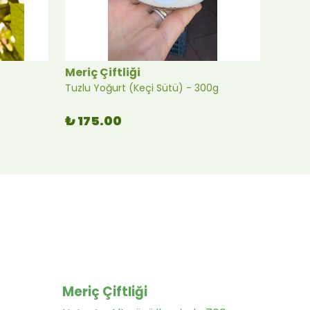
Meriç Çiftliği
Meriç 
Tuzlu Yoğurt (Keçi Sütü) - 300g
Nar Ekş
₺ 175.00
₺ 34
2 Gram
Meriç Çiftliği