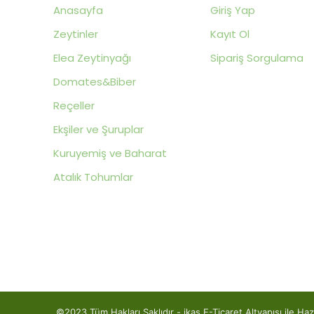
Anasayfa
Giriş Yap
Zeytinler
Kayıt Ol
Elea Zeytinyağı
Sipariş Sorgulama
Domates&Biber
Reçeller
Ekşiler ve Şuruplar
Kuruyemiş ve Baharat
Atalık Tohumlar
©2023 Tüm Hakları Saklıdır - ikas E-Ticaret
Alt