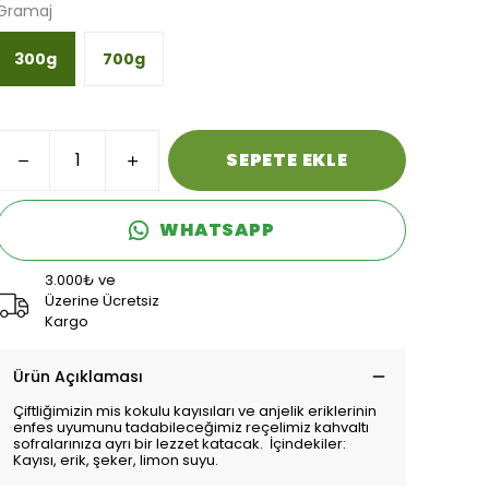
Gramaj
300g
700g
SEPETE EKLE
WHATSAPP
3.000₺ ve
Üzerine Ücretsiz
Kargo
Ürün Açıklaması
Çiftliğimizin mis kokulu kayısıları ve anjelik eriklerinin
enfes uyumunu tadabileceğimiz reçelimiz kahvaltı
sofralarınıza ayrı bir lezzet katacak. İçindekiler:
Kayısı, erik, şeker, limon suyu.