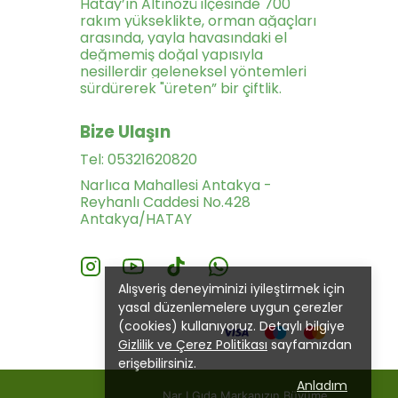
Hatay’ın Altınözü ilçesinde 700
rakım yükseklikte, orman ağaçları
arasında, yayla havasındaki el
değmemiş doğal yapısıyla
nesillerdir geleneksel yöntemleri
sürdürerek "üreten” bir çiftlik.
Bize Ulaşın
Tel: 05321620820
Narlıca Mahallesi Antakya -
Reyhanlı Caddesi No.428
Antakya/HATAY
Alışveriş deneyiminizi iyileştirmek için
yasal düzenlemelere uygun çerezler
(cookies) kullanıyoruz. Detaylı bilgiye
Gizlilik ve Çerez Politikası
sayfamızdan
erişebilirsiniz.
Anladım
nmıştır.
Nar I Gıda Markanızın Büyüme