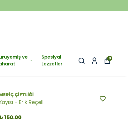
uruyemiş ve
Spesiyal
0
aharat
Lezzetler
MERİÇ ÇİFTLİĞİ
Kayısı - Erik Reçeli
₺ 150.00