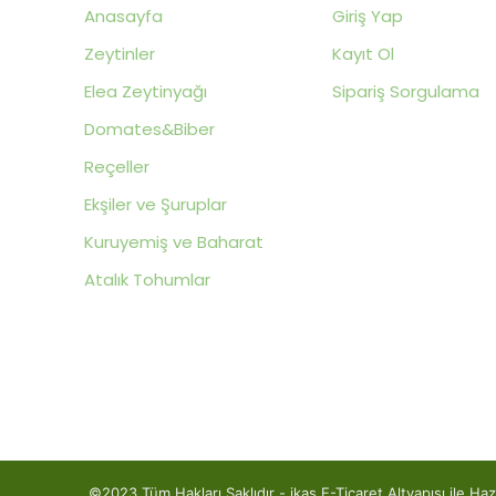
Anasayfa
Giriş Yap
Zeytinler
Kayıt Ol
Elea Zeytinyağı
Sipariş Sorgulama
Domates&Biber
Reçeller
Ekşiler ve Şuruplar
Kuruyemiş ve Baharat
Atalık Tohumlar
©2023 Tüm Hakları Saklıdır - ikas E-Ticaret
Alt