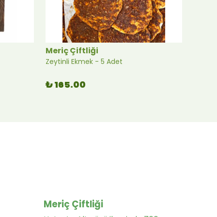
Meriç Çiftliği
Meriç 
Zeytinli Ekmek - 5 Adet
İsli Bi
₺ 165.00
₺ 12
Meriç Çiftliği