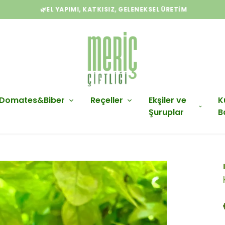
🌿EL YAPIMI, KATKISIZ, GELENEKSEL ÜRETIM
Domates&Biber
Reçeller
Ekşiler ve
K
Şuruplar
B