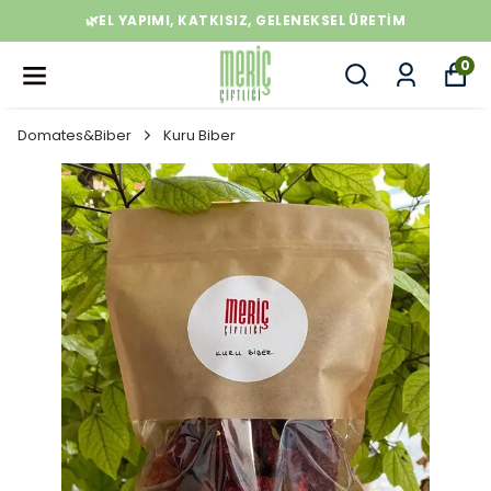
🌿EL YAPIMI, KATKISIZ, GELENEKSEL ÜRETIM
0
Domates&Biber
Kuru Biber