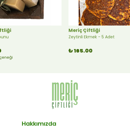
ftliği
Meriç Çiftliği
bunu
Zeytinli Ekmek - 5 Adet
0
₺ 165.00
eçeneği
Hakkımızda