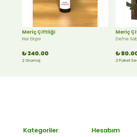
Meriç Çiftliği
Meriç Çi
Nar Ekşisi
Defne Sa
₺ 340.00
₺ 80.0
2 Gramaj
2 Paket S
Kategoriler
Hesabım