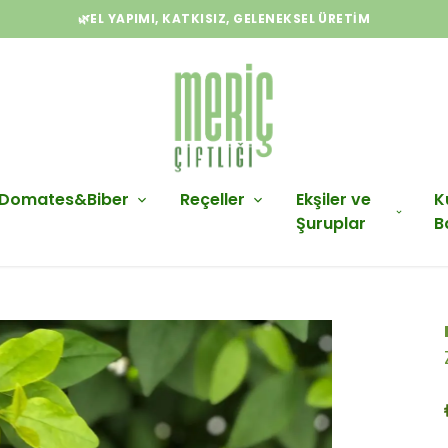
🌿EL YAPIMI, KATKISIZ, GELENEKSEL ÜRETIM
Domates&Biber
Reçeller
Ekşiler ve
K
Şuruplar
B