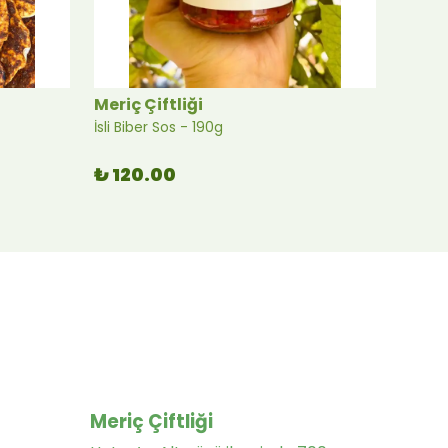
Meriç Çiftliği
Meriç 
İsli Biber Sos - 190g
Tuzlu 
₺ 120.00
₺ 17
Meriç Çiftliği