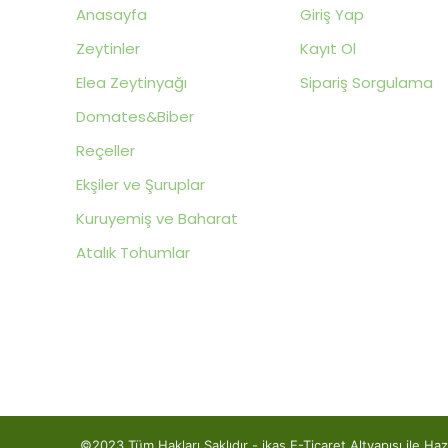
Anasayfa
Giriş Yap
Zeytinler
Kayıt Ol
Elea Zeytinyağı
Sipariş Sorgulama
Domates&Biber
Reçeller
Ekşiler ve Şuruplar
Kuruyemiş ve Baharat
Atalık Tohumlar
©2023 Tüm Hakları Saklıdır - ikas E-Ticaret
Alt