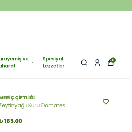
uruyemiş ve
Spesiyal
0
aharat
Lezzetler
MERİÇ ÇİFTLİĞİ
Zeytinyağlı Kuru Domates
₺ 185.00