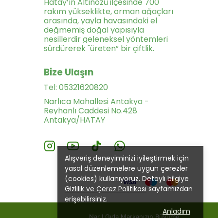
Hatay’ın Altınözü ilçesinde 700
rakım yükseklikte, orman ağaçları
arasında, yayla havasındaki el
değmemiş doğal yapısıyla
nesillerdir geleneksel yöntemleri
sürdürerek "üreten” bir çiftlik.
Bize Ulaşın
Tel: 05321620820
Narlıca Mahallesi Antakya -
Reyhanlı Caddesi No.428
Antakya/HATAY
Alışveriş deneyiminizi iyileştirmek için
yasal düzenlemelere uygun çerezler
(cookies) kullanıyoruz. Detaylı bilgiye
Gizlilik ve Çerez Politikası
sayfamızdan
erişebilirsiniz.
Anladım
nmıştır.
Nar I Gıda Markanızın Büyüme